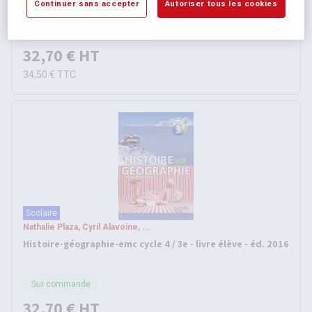
Continuer sans accepter
Autoriser tous les cookies
2016
Momentanément indisponible
32,70 €
HT
34,50 €
TTC
Scolaire
Nathalie Plaza, Cyril Alavoine, ...
Histoire-géographie-emc cycle 4 / 3e - livre élève - éd. 2016
Sur commande
32,70 €
HT