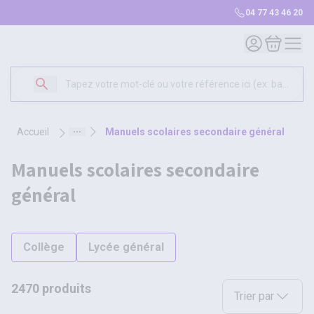
04 77 43 46 20
Mon compte
Mon panie
accueil
manuels scolaires secondaire général
manuels scolaires secondaire
général
Collège
Lycée général
2470 produits
Sélectionnez une opt
Trier par