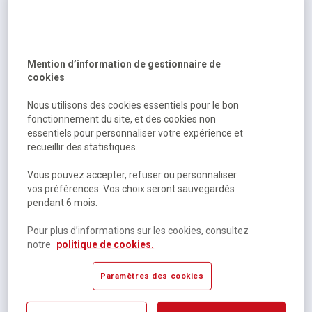
Scolaire
Nathalie Plaza, Ludovic Vandoolaeghe, ...
Histoire-géographie-emc cycle 4 / 5e - livre élève - éd.
Mention d’information de gestionnaire de
2016
cookies
Sur commande
Nous utilisons des cookies essentiels pour le bon
32,70 €
HT
fonctionnement du site, et des cookies non
essentiels pour personnaliser votre expérience et
34,50 €
TTC
recueillir des statistiques.
Vous pouvez accepter, refuser ou personnaliser
vos préférences. Vos choix seront sauvegardés
pendant 6 mois.
Pour plus d’informations sur les cookies, consultez
notre
politique de cookies.
Scolaire
Paramètres des cookies
Nathalie Plaza, Cyril Alavoine, ...
Histoire-géographie-emc cycle 4 / 4e - livre élève - éd.