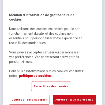
Disponible
2,76 €
HT
Mention d’information de gestionnaire de
3,31 €
TTC
cookies
Nous utilisons des cookies essentiels pour le bon
fonctionnement du site, et des cookies non
essentiels pour personnaliser votre expérience et
recueillir des statistiques.
Vous pouvez accepter, refuser ou personnaliser
vos préférences. Vos choix seront sauvegardés
pendant 6 mois.
Pour plus d’informations sur les cookies, consultez
Piles alcalines 5015671 LR03 / AAA
notre
politique de cookies.
Paramètres des cookies
Momentanément indisponible
2,95 €
HT
Continuer sans accepter
Autoriser tous les cookies
3,54 €
TTC