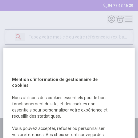
04 77 43 46 20
Mon compte
Mon panie
Erreur Serveur...
500
Un problème serveur est survenu. Veuillez nous
Mention d’information de gestionnaire de
excuser pour la gêne occasionée.
cookies
Nous utilisons des cookies essentiels pour le bon
fonctionnement du site, et des cookies non
Retour
Retour à l'accueil
essentiels pour personnaliser votre expérience et
recueillir des statistiques.
Plus de 180 personnes
Vous pouvez accepter, refuser ou personnaliser
vos préférences. Vos choix seront sauvegardés
à votre écoute