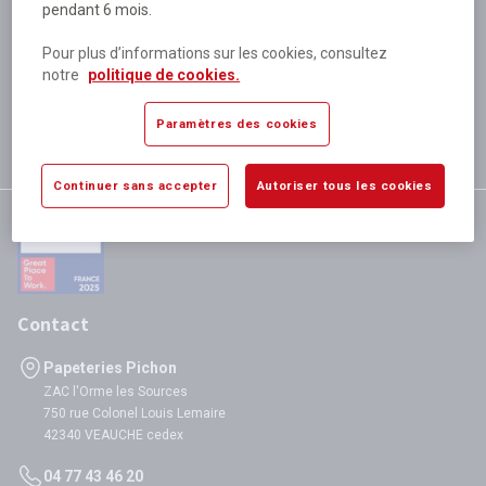
pendant 6 mois.
Plus de 80 000 références
disponibles
Pour plus d’informations sur les cookies, consultez
Expédition le jour même
notre
politique de cookies.
si validation avant 12h
Garantie
Paramètres des cookies
satisfaction totale
Continuer sans accepter
Autoriser tous les cookies
Contact
Papeteries Pichon
ZAC l'Orme les Sources
750 rue Colonel Louis Lemaire
42340 VEAUCHE cedex
04 77 43 46 20