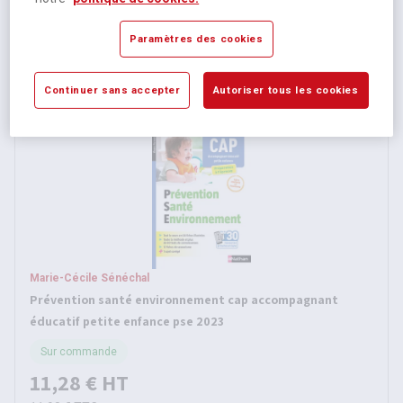
Sur commande
Paramètres des cookies
14,69 €
HT
15,50 €
TTC
Continuer sans accepter
Autoriser tous les cookies
Marie-Cécile Sénéchal
Prévention santé environnement cap accompagnant
éducatif petite enfance pse 2023
Sur commande
11,28 €
HT