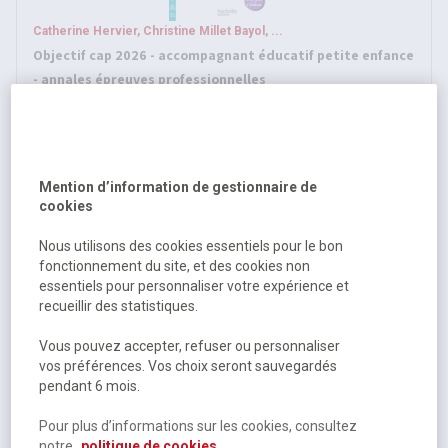
Catherine Hervier, Christine Millet Bayol, ...
Objectif cap 2026 - accompagnant éducatif petite enfance
- annales épreuves professionnelles
Sur commande
15,07 €
HT
15,90 €
TTC
Mention d’information de gestionnaire de
cookies
Nous utilisons des cookies essentiels pour le bon
fonctionnement du site, et des cookies non
essentiels pour personnaliser votre expérience et
recueillir des statistiques.
Vous pouvez accepter, refuser ou personnaliser
vos préférences. Vos choix seront sauvegardés
pendant 6 mois.
Christophe Desaintghislain, Annie Zwang, ...
Toutes les matières bac pro assp - nouveau programme
Pour plus d’informations sur les cookies, consultez
bac 2025 et suivants n°13
notre
politique de cookies.