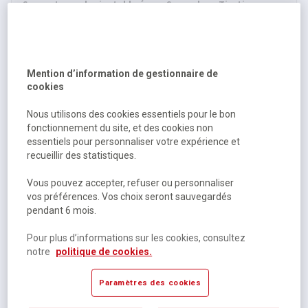
Support mural orientable écran Screen'up - Tiertime
Sur commande selon modèle
2 autres références
Mention d’information de gestionnaire de
À partir de
cookies
84,50 €
HT
Nous utilisons des cookies essentiels pour le bon
101,40 €
TTC
fonctionnement du site, et des cookies non
essentiels pour personnaliser votre expérience et
recueillir des statistiques.
Vous pouvez accepter, refuser ou personnaliser
vos préférences. Vos choix seront sauvegardés
pendant 6 mois.
Pour plus d’informations sur les cookies, consultez
notre
politique de cookies.
Support mural écran plat téléviseur 32 à 75 - Peerless-Av
Paramètres des cookies