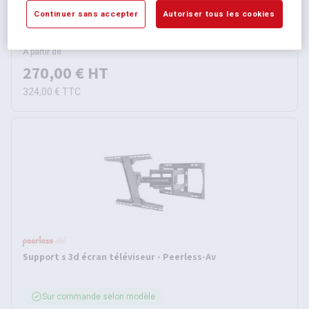
Continuer sans accepter
Autoriser tous les cookies
Sur commande selon modèle
2 autres références
À partir de
270,00 €
HT
324,00 €
TTC
Support s 3d écran téléviseur - Peerless-Av
Sur commande selon modèle