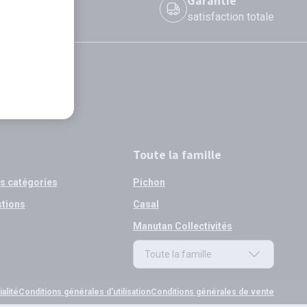
 le jour même
Garantie
 avant 12h
satisfaction totale
Toute la famille
os catégories
Pichon
stions
Casal
Manutan Collectivités
Toute la famille
Toute la famille
alité
Conditions générales d'utilisation
Conditions générales de vente