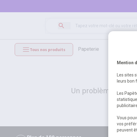
papeterie
loisirs créat
Tous nos produits
mobilier et équipements
Mention d
Les sites 
leurs bon 
Un problème serveur
Les Papète
statistiqu
publicitai
Vous pouve
vos préfér
peuvent êt