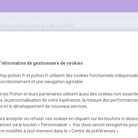
50
ifs
jeux éducatifs & pédagogiques
sport & motricité
Erreur Serveur...
hygiène, sécurité, 1er secours
outils, travaux & entretien
’information de gestionnaire de cookies
shop.pichon.fr et pichon.fr utilisent des cookies fonctionnels indispensa
fonctionnement et une navigation agréable.
 est survenu. Veuillez nous excuser pour
ries Pichon et leurs partenaires utilisent aussi des cookies non-essenti
es, la personnalisation de votre expérience, la mesure des performance
res et le développement de nouveaux services.
Retour
Retour à l'accueil
z accepter ou refuser ces cookies en cliquant sur les boutons ci-desso
ences via le bouton « Personnaliser ». Vos choix seront enregistrés pour
re modifiés à tout moment dans le « Centre de préférences ».