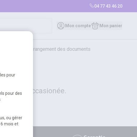
04 77 43 46 20
0
Mon compte
Mon panier
bureautique et rangement des documents
restauration
librairie
librairie
bles pour
 la gêne occasionée.
els pour des
s
us, ou gérer
 6 mois et