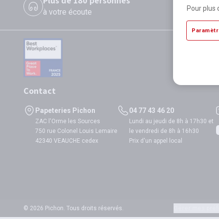
Plus de 180 personnes
P
Pour plus 
à votre écoute
di
Paramètr
Contact
Papeteries Pichon
04 77 43 46 20
ZAC l'Orme les Sources
Lundi au jeudi de 8h à 17h30 et
750 rue Colonel Louis Lemaire
le vendredi de 8h à 16h30
42340 VEAUCHE cedex
Prix d'un appel local
© 2026 Pichon. Tous droits réservés.
Gérer mes préf