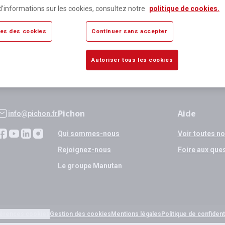
lus de 80 000 références
Expédition
d’informations sur les cookies, consultez notre
politique de cookies.
sponibles
si validation
es des cookies
Continuer sans accepter
Autoriser tous les cookies
Pichon
Aide
info@pichon.fr
Qui sommes-nous
Voir toutes n
Rejoignez-nous
Foire aux que
Le groupe Manutan
érences cookies
Gestion des cookies
Mentions légales
Politique de confidenti