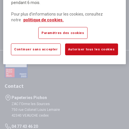
pendant 6 mois.
Plus de 80 000 références
disponibles
Pour plus d’informations sur les cookies, consultez
Expédition le jour même
notre
politique de cookies.
si validation avant 12h
Garantie
Paramètres des cookies
satisfaction totale
Continuer sans accepter
Autoriser tous les cookies
Contact
Papeteries Pichon
ZAC l'Orme les Sources
750 rue Colonel Louis Lemaire
42340 VEAUCHE cedex
04 77 43 46 20