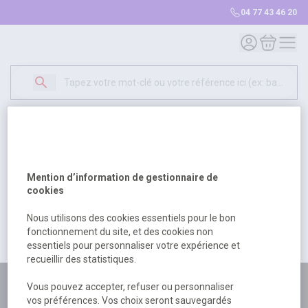
04 77 43 46 20
Mon compte
Mon panie
Erreur Serveur...
500
Un problème serveur est survenu. Veuillez nous
Mention d’information de gestionnaire de
excuser pour la gêne occasionée.
cookies
Nous utilisons des cookies essentiels pour le bon
fonctionnement du site, et des cookies non
Retour
Retour à l'accueil
essentiels pour personnaliser votre expérience et
recueillir des statistiques.
Plus de 180 personnes
Vous pouvez accepter, refuser ou personnaliser
vos préférences. Vos choix seront sauvegardés
à votre écoute