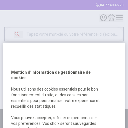
04 77 43 46 20
Mon compte
Mon panie
Erreur Serveur...
500
Un problème serveur est survenu. Veuillez nous
Mention d’information de gestionnaire de
excuser pour la gêne occasionée.
cookies
Nous utilisons des cookies essentiels pour le bon
fonctionnement du site, et des cookies non
essentiels pour personnaliser votre expérience et
Retour
Retour à l'accueil
recueillir des statistiques.
Vous pouvez accepter, refuser ou personnaliser
Plus de 180 personnes
vos préférences. Vos choix seront sauvegardés
à votre écoute