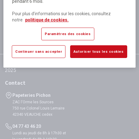
pendant 6 mois.
Plus de 80 000 références
disponibles
Pour plus d’informations sur les cookies, consultez
Expédition le jour même
notre
politique de cookies.
si validation avant 12h
Garantie
Paramètres des cookies
satisfaction totale
Continuer sans accepter
Autoriser tous les cookies
Contact
Papeteries Pichon
ZAC l'Orme les Sources
750 rue Colonel Louis Lemaire
42340 VEAUCHE cedex
04 77 43 46 20
Lundi au jeudi de 8h à 17h30 et