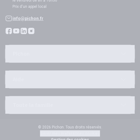
le vendredi de 8h à 16h30
Prix d'un appel local
info@pichon.fr
Pichon
Aide
Toute la famille
© 2026 Pichon. Tous droits réservés.
Gérer mes préférences cookies
Gestion des cookies