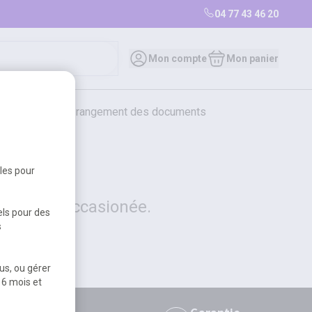
04 77 43 46 20
0
Mon compte
Mon panier
bureautique et rangement des documents
restauration
librairie
librairie
bles pour
 la gêne occasionée.
els pour des
s
us, ou gérer
 6 mois et