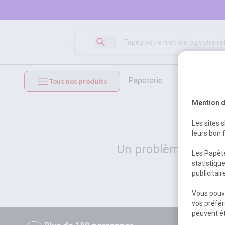
papeterie
loisirs créat
Tous nos produits
mobilier et équipements
Mention d
Les sites 
leurs bon 
Un problème serveur
Les Papète
statistiqu
publicitai
Vous pouve
vos préfér
peuvent êt