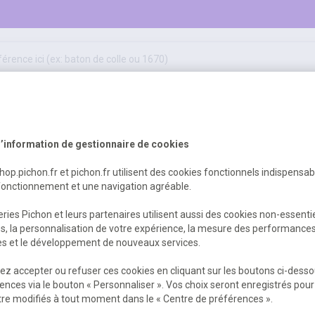
50
ifs
jeux éducatifs & pédagogiques
sport & motricité
Erreur Serveur...
hygiène, sécurité, 1er secours
outils, travaux & entretien
’information de gestionnaire de cookies
shop.pichon.fr et pichon.fr utilisent des cookies fonctionnels indispensa
fonctionnement et une navigation agréable.
 est survenu. Veuillez nous excuser pour
ries Pichon et leurs partenaires utilisent aussi des cookies non-essenti
es, la personnalisation de votre expérience, la mesure des performance
res et le développement de nouveaux services.
Retour
Retour à l'accueil
z accepter ou refuser ces cookies en cliquant sur les boutons ci-desso
ences via le bouton « Personnaliser ». Vos choix seront enregistrés pour
re modifiés à tout moment dans le « Centre de préférences ».