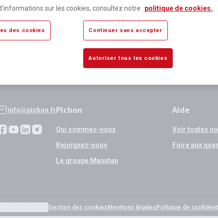
lus de 80 000 références
Expédition
d’informations sur les cookies, consultez notre
politique de cookies.
sponibles
si validation
es des cookies
Continuer sans accepter
Autoriser tous les cookies
Pichon
Aide
info@pichon.fr
Qui sommes-nous
Voir toutes n
Rejoignez-nous
Foire aux que
Le groupe Manutan
érences cookies
Gestion des cookies
Mentions légales
Politique de confidenti