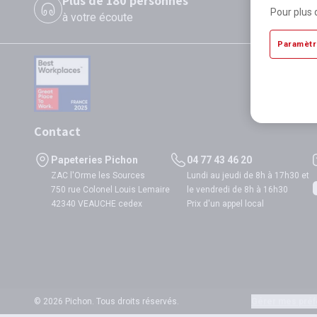
Plus de 180 personnes
P
Pour plus 
à votre écoute
di
Paramètr
Contact
Papeteries Pichon
04 77 43 46 20
ZAC l'Orme les Sources
Lundi au jeudi de 8h à 17h30 et
750 rue Colonel Louis Lemaire
le vendredi de 8h à 16h30
42340 VEAUCHE cedex
Prix d'un appel local
© 2026 Pichon. Tous droits réservés.
Gérer mes préf