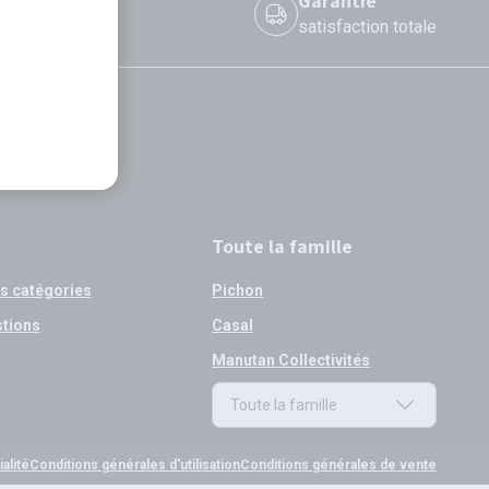
 le jour même
Garantie
 avant 12h
satisfaction totale
Toute la famille
os catégories
Pichon
stions
Casal
Manutan Collectivités
Toute la famille
Toute la famille
alité
Conditions générales d'utilisation
Conditions générales de vente